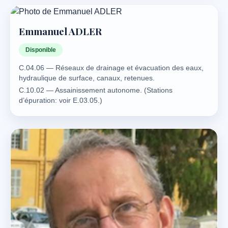
Emmanuel ADLER
Disponible
C.04.06 — Réseaux de drainage et évacuation des eaux,
hydraulique de surface, canaux, retenues.
C.10.02 — Assainissement autonome. (Stations
d’épuration: voir E.03.05.)
C.10.05 — Récupération des eaux de pluie, stockage et
traitement. (pour la partie publique voir C.15.)
C.10.06 — Réseaux d’eau potable, eaux usées, eaux
vannes, eaux pluviales.
C.15.02 — Eaux usées domestiques ou industrielles
(assainissement). (Stations de traitement et de
dépollutions: voir E.03.)
I.02.02.02 — Epuration et traitement des eaux usées.
A.01.06 — Hydraulique agricole et rurale.
A.01.01 — Applications de produits
phytopharmaceutiques, matières fertilisantes et supports