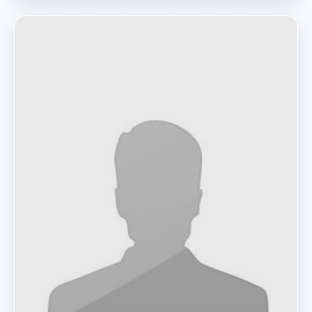
E.02.10 — Autres énergies renouvelables.
I.02.02.02 — Epuration et traitement des eaux usées.
I.03.01 — Déchets ménagers et recyclage.
I.03.02 — Déchets industriels et recyclage.
I.03.03 — Déchets agricoles et recyclage.
I.03.04 — Déchets d’activité de soins à risques infectieux
(DASRI).
I.03.07 — Restauration des sites de traitement des
déchets.
I.06.01 — Installation classée pour la protection de
l’environnement.