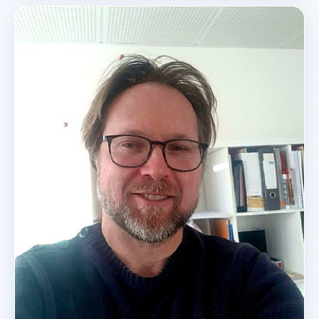
stations et réseaux de chauffage, capteurs solaires – eau
chaude sanitaire (ECS) – fours, fumisterie, ventilation,
usine et process d’incinération – Thermique industrielle.
C.13.02 — Génie climatique: pompes à chaleur,
climatisation, traitement de l’air, salles blanches, VMC,
économies et récupération d’énergie.
C.13.04 — Géothermie et réseaux urbains associés.