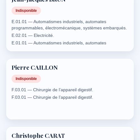
Indisponible
E.01.01 — Automatismes industriels, automates
programmables, électromécanique, systèmes embarqués.
E.02.01 — Electricité.
E.01.01 — Automatismes industriels, automates
programmables, électromécanique, systèmes embarqués.
E.02.01 — Electricité.
A.01.04 — Economie et gestion agricoles – Fonds
Pierre CAILLON
agricoles.
C.12 — Electricité.
Indisponible
C.12.02 — Automatismes du bâtiment.
F.03.01 — Chirurgie de l’appareil digestif.
C.12.03 — Courants forts – courants faibles.
F.03.01 — Chirurgie de l’appareil digestif.
C.12.04 — Domotique du bâtiment.
C.17 — Incendie, explosion.
C.17.01 — Prévention, matériel de détection et de lutte
contre l’incendie.
C.17.02 — Incendie.
Christophe CARAT
E — Industrie