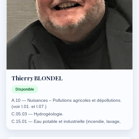
Thierry BLONDEL
Disponible
A.10 — Nuisances – Pollutions agricoles et dépollutions.
(voir I.01. et I.07.)
C.05.03 — Hydrogéologie.
C.15.01 — Eau potable et industrielle (incendie, lavage,
process…). (Production d’eau: voir E.02.09.)
C.15.02 — Eaux usées domestiques ou industrielles