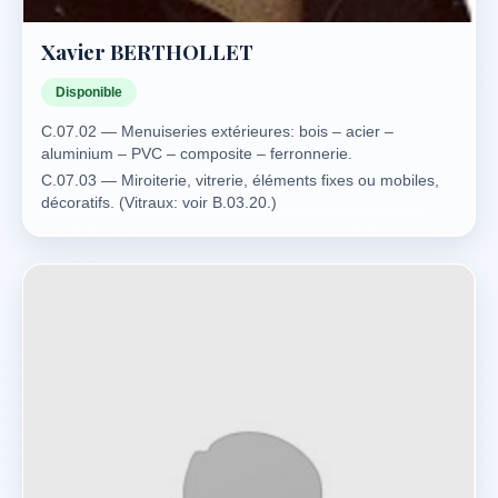
Xavier BERTHOLLET
Disponible
C.07.02 — Menuiseries extérieures: bois – acier –
aluminium – PVC – composite – ferronnerie.
C.07.03 — Miroiterie, vitrerie, éléments fixes ou mobiles,
décoratifs. (Vitraux: voir B.03.20.)
C.07.04 — Murs rideaux et enveloppes vitrées du
bâtiment.
C.11.01 — Amiante en bâtiment et industrie ou transports.
C.11.03 — Plomb en bâtiment et industrie ou transports.