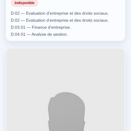
Indisponible
D.02 — Evaluation d’entreprise et des droits sociaux.
D.02 — Evaluation d’entreprise et des droits sociaux.
D.03.01 — Finance d’entreprise.
D.04.01 — Analyse de gestion.
D.04.05 — Stratégie et politique générale d’entreprise,
gouvernance, responsabilité sociétale des entreprises.
D.05 — Gestion sociale et conflits sociaux: éléments de
rémunération, politique salariale, plan de sauvegarde
(PSE), comité d’entreprise.
D.06.01 — Fiscalité personnelle.
D.06.02 — Fiscalité d’entreprise.
D.01.01 — Comptabilité générale: exploitation de toutes
données chiffrées, organisation, systèmes comptables,
comptes individuels et consolidés, information financière
règlementaire, comptabilité analytique et de gestion.