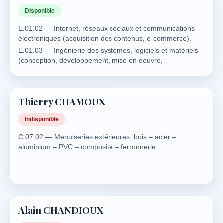
Disponible
E.01.02 — Internet, réseaux sociaux et communications
électroniques (acquisition des contenus, e-commerce).
E.01.03 — Ingénierie des systèmes, logiciels et matériels
(conception, développement, mise en oeuvre,
maintenance, résolution des incidents…).
E.01.04 — Ingénierie des projets informatiques
(conception, organisation, relations contractuelles, respect
Thierry CHAMOUX
du cahier des charges et de l’expression des besoins…).
E.01.06 — Cyber malveillance, sécurité informatique.
Indisponible
E.01.07 — Objets connectés (Internet des objets ou
«IoT»).
C.07.02 — Menuiseries extérieures: bois – acier –
aluminium – PVC – composite – ferronnerie.
E.01.08 — Robotique, intelligence artificielle.
E.01.03 — Ingénierie des systèmes, logiciels et matériels
(conception, développement, mise en oeuvre,
maintenance, résolution des incidents…).
E.01.05 — Ingénierie des télécommunications et des
réseaux (infrastructure, mise en oeuvre…).
Alain CHANDIOUX