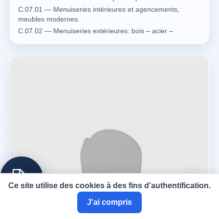
C.07.01 — Menuiseries intérieures et agencements,
meubles modernes.
C.07.02 — Menuiseries extérieures: bois – acier –
aluminium – PVC – composite – ferronnerie.
C.09.06 — Parquets.
C.03.04 — Constructions métalliques.
C.07.01 — Menuiseries intérieures et agencements,
meubles modernes.
C.07.02 — Menuiseries extérieures: bois – acier –
aluminium – PVC – composite – ferronnerie.
C.07.03 — Miroiterie, vitrerie, éléments fixes ou mobiles,
décoratifs. (Vitraux: voir B.03.20.)
C.09.06 — Parquets.
C.06.01 — Couverture – Etanchéité: généralistes.
C.11.02 — Parasites du bois.
C.08.01 — Bardages, vêtures, bois métal et composites.
Ce site utilise des cookies à des fins d'authentification.
C.03.03 — Charpentes et ossatures bois – Constructions
en bois.
J'ai compris