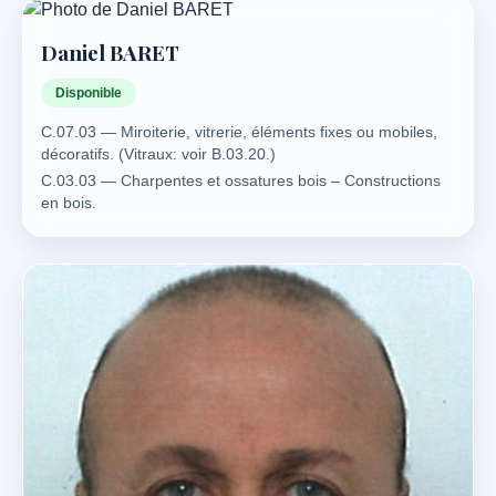
Daniel BARET
Disponible
C.07.03 — Miroiterie, vitrerie, éléments fixes ou mobiles,
décoratifs. (Vitraux: voir B.03.20.)
C.03.03 — Charpentes et ossatures bois – Constructions
en bois.
C.07.01 — Menuiseries intérieures et agencements,
meubles modernes.
C.07.02 — Menuiseries extérieures: bois – acier –
aluminium – PVC – composite – ferronnerie.
C.07.03 — Miroiterie, vitrerie, éléments fixes ou mobiles,
décoratifs. (Vitraux: voir B.03.20.)
C.07.04 — Murs rideaux et enveloppes vitrées du
bâtiment.
C.08.01 — Bardages, vêtures, bois métal et composites.
C.09.06 — Parquets.
C.11.02 — Parasites du bois.