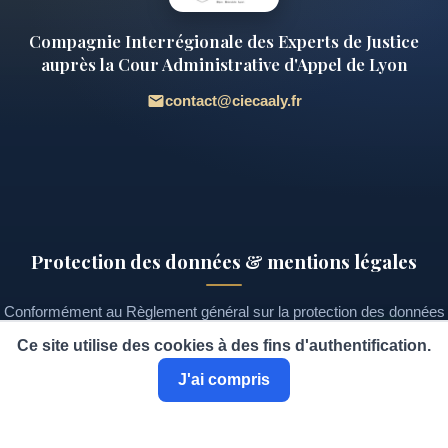
Compagnie Interrégionale des Experts de Justice
auprès la Cour Administrative d'Appel de Lyon
contact@ciecaaly.fr
Protection des données & mentions légales
Conformément au Règlement général sur la protection des données
(RGPD) et à la loi « Informatique et Libertés », les informations
Ce site utilise des cookies à des fins d'authentification.
recueillies sur ce site font l'objet d'un traitement destiné à la gestion
J'ai compris
de l'annuaire des experts et au suivi des demandes d'adhésion.
Vous disposez d'un droit d'accès, de rectification et de suppression
de vos données, que vous pouvez exercer à tout moment en