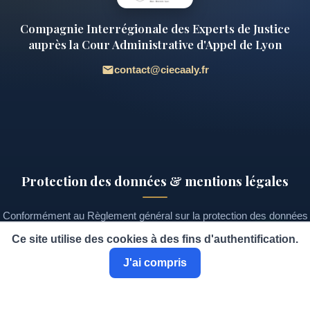
Compagnie Interrégionale des Experts de Justice
auprès la Cour Administrative d'Appel de Lyon
contact@ciecaaly.fr
Protection des données & mentions légales
Conformément au Règlement général sur la protection des données
(RGPD) et à la loi « Informatique et Libertés », les informations
Ce site utilise des cookies à des fins d'authentification.
recueillies sur ce site font l'objet d'un traitement destiné à la gestion
J'ai compris
de l'annuaire des experts et au suivi des demandes d'adhésion.
Vous disposez d'un droit d'accès, de rectification et de suppression
de vos données, que vous pouvez exercer à tout moment en