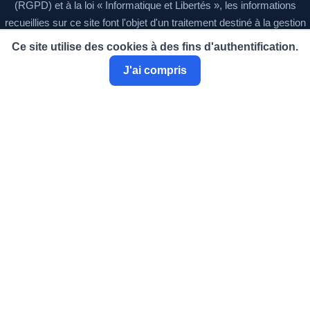
(RGPD) et à la loi « Informatique et Libertés », les informations
recueillies sur ce site font l'objet d'un traitement destiné à la gestion
de l'annuaire des experts et au suivi des demandes d'adhésion.
Ce site utilise des cookies à des fins d'authentification.
Vous disposez d'un droit d'accès, de rectification et de suppression
J'ai compris
de vos données, que vous pouvez exercer à tout moment en
écrivant à
contact@ciecaaly.fr
.
Mentions légales
Statuts
Règlement intérieur
© 2026 CIECAALY — Tous droits réservés.
Annuaire des experts près la Cour Administrative d'Appel de Lyon.