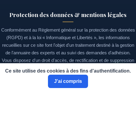
Protection des données & mentions légales
Conformément au Règlement général sur la protection des données
(RGPD) et à la loi « Informatique et Libertés », les informations
recueillies sur ce site font l'objet d'un traitement destiné à la gestion
de l'annuaire des experts et au suivi des demandes d'adhésion.
Vous disposez d'un droit d'accès, de rectification et de suppression
de vos données, que vous pouvez exercer à tout moment en
Ce site utilise des cookies à des fins d'authentification.
écrivant à
contact@ciecaaly.fr
.
J'ai compris
Mentions légales
Statuts
Règlement intérieur