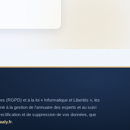
(RGPD) et à la loi « Informatique et Libertés », les
tiné à la gestion de l'annuaire des experts et au suivi
ectification et de suppression de vos données, que
aly.fr
.