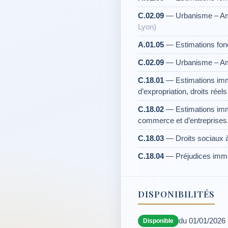
C.02.09
— Urbanisme – Amé
Lyon)
A.01.05
— Estimations fonc
C.02.09
— Urbanisme – Amé
C.18.01
— Estimations immo
d’expropriation, droits réel
C.18.02
— Estimations immob
commerce et d’entreprises
C.18.03
— Droits sociaux 
C.18.04
— Préjudices immo
DISPONIBILITÉS
du 01/01/2026
Disponible