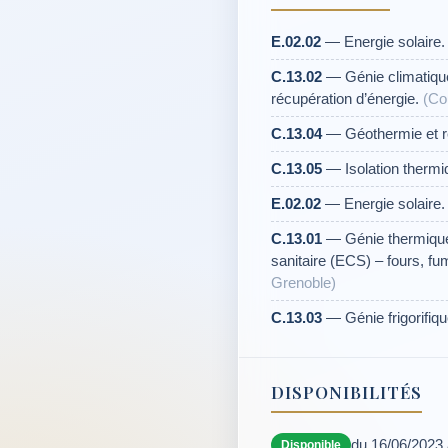
E.02.02
— Energie solaire
C.13.02
— Génie climatique:
récupération d’énergie.
(Co
C.13.04
— Géothermie et r
C.13.05
— Isolation thermi
E.02.02
— Energie solaire
C.13.01
— Génie thermique:
sanitaire (ECS) – fours, fum
Grenoble)
C.13.03
— Génie frigorifique
DISPONIBILITÉS
du 16/06/2023
Disponible