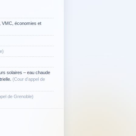
es, VMC, économies et
e)
urs solaires – eau chaude
rielle.
(Cour d'appel de
ppel de Grenoble)