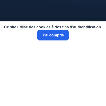
Protection des données & mentions légales
Ce site utilise des cookies à des fins d'authentification.
J'ai compris
Conformément au Règlement général sur la protection des données
(RGPD) et à la loi « Informatique et Libertés », les informations
recueillies sur ce site font l'objet d'un traitement destiné à la gestion
de l'annuaire des experts et au suivi des demandes d'adhésion.
Vous disposez d'un droit d'accès, de rectification et de suppression
de vos données, que vous pouvez exercer à tout moment en
écrivant à
contact@ciecaaly.fr
.
Mentions légales
Statuts
Règlement intérieur