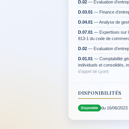
D.02
— Evaluation d’entrepr
D.03.01
— Finance d’entre
D.04.01
— Analyse de gest
D.07.01
— Expertises sur la 
813-1 du code de commerce
D.02
— Evaluation d’entrepr
D.01.01
— Comptabilité gén
individuels et consolidés, i
d'appel de Lyon)
DISPONIBILITÉS
du 16/06/2023
Disponible