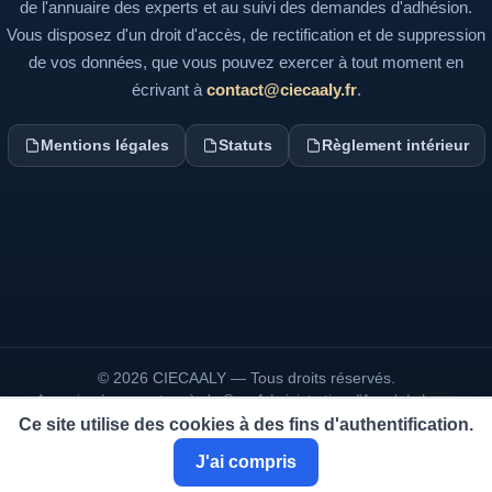
de l'annuaire des experts et au suivi des demandes d'adhésion.
Vous disposez d'un droit d'accès, de rectification et de suppression
de vos données, que vous pouvez exercer à tout moment en
écrivant à
contact@ciecaaly.fr
.
Mentions légales
Statuts
Règlement intérieur
© 2026 CIECAALY — Tous droits réservés.
Annuaire des experts près la Cour Administrative d'Appel de Lyon.
Ce site utilise des cookies à des fins d'authentification.
Conçu et réalisé par
Philippe LAMBERT
, Expert de Justice.
J'ai compris
Tous droits de propriété intellectuelle réservés à l'auteur.