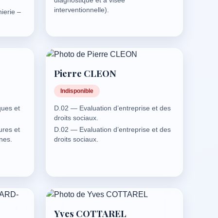
interventionnelle).
ierie –
e.
e.
lières
e murs,
le:
té
mes
Pierre CLEON
s et
ère
Indisponible
alytique
ues et
D.02 — Evaluation d’entreprise et des
droits sociaux.
ures et
D.02 — Evaluation d’entreprise et des
nes.
droits sociaux.
ures:
D.04.01 — Analyse de gestion.
C –
D.06.01 — Fiscalité personnelle.
D.06.02 — Fiscalité d’entreprise.
liques.
ures et
Yves COTTAREL
nes.