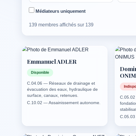
Médiateurs uniquement
139 membres affichés sur 139
Emmanuel ADLER
Domin
Disponible
ONIM
C.04.06 — Réseaux de drainage et
Indispo
évacuation des eaux, hydraulique de
surface, canaux, retenues.
C.05.02
C.10.02 — Assainissement autonome.
fondatio
(Stations d’épuration: voir E.03.05.)
stabilisa
C.10.05 — Récupération des eaux de
C.05.03
pluie, stockage et traitement. (pour la
partie publique voir C.15.)
C.10.06 — Réseaux d’eau potable,