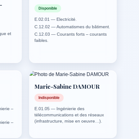
-
ures:
Disponible
C –
E.02.01 — Electricité.
C.12.02 — Automatismes du bâtiment.
ratifs.
que et
C.12.03 — Courants forts – courants
faibles.
C.12.04 — Domotique du bâtiment.
héité:
E.02.01 — Electricité.
E.02.02 — Energie solaire.
 bois
Marie-Sabine DAMOUR
tures
Indisponible
ierie –
E.01.05 — Ingénierie des
télécommunications et des réseaux
(infrastructure, mise en oeuvre…).
ierie –