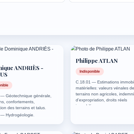
Philippe ATLAN
ique ANDRIÈS -
Indisponible
US
C.18.01 — Estimations immobi
nible
matérielles: valeurs vénales d
terrains non agricoles, indemni
 — Géotechnique générale,
d’expropriation, droits réels
ns, confortements,
immobiliers.
tion des terrains et talus.
C.18.02 — Estimations immobi
 — Hydrogéologie.
immatérielles: valeurs locatives
indemnités d’éviction ou
d’expropriation, de fonds de