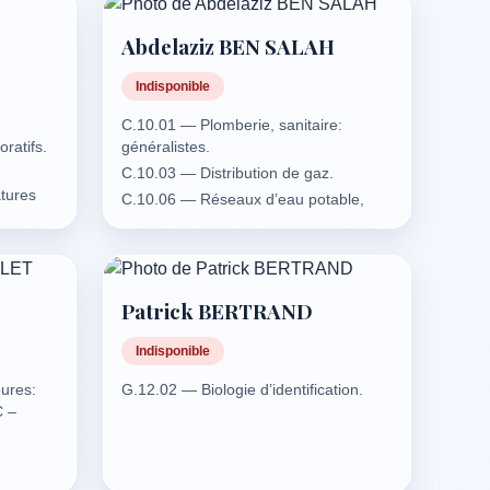
Abdelaziz BEN SALAH
ers.
Indisponible
C.10.01 — Plomberie, sanitaire:
ratifs.
généralistes.
C.10.03 — Distribution de gaz.
tures
C.10.06 — Réseaux d’eau potable,
eaux usées, eaux vannes, eaux
ures et
pluviales.
nes.
C.13.01 — Génie thermique:
ures:
chauffage toutes énergies, stations et
Patrick BERTRAND
C –
réseaux de chauffage, capteurs
solaires – eau chaude sanitaire (ECS)
Indisponible
– fours, fumisterie, ventilation, usine et
process d’incinération – Thermique
ratifs.
ures:
G.12.02 — Biologie d’identification.
industrielle.
C –
C.13.02 — Génie climatique: pompes
à chaleur, climatisation, traitement de
t.
l’air, salles blanches, VMC, économies
 bois
ratifs.