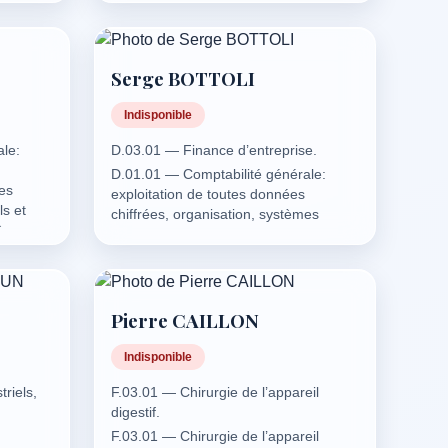
et récupération d’énergie.
C.13.04 — Géothermie et réseaux
urbains associés.
t.
Serge BOTTOLI
t et
Indisponible
et
le:
D.03.01 — Finance d’entreprise.
D.01.01 — Comptabilité générale:
mes
exploitation de toutes données
s et
chiffrées, organisation, systèmes
ère
comptables, comptes individuels et
alytique
consolidés, information financière
règlementaire, comptabilité analytique
e.
et de gestion.
Pierre CAILLON
D.03.01 — Finance d’entreprise.
le:
D.04.01 — Analyse de gestion.
Indisponible
D.07.01 — Expertises sur la situation
mes
des entreprises en difficulté: missions
riels,
F.03.01 — Chirurgie de l’appareil
s et
pour le juge d’assistance,
digestif.
ère
d’investigation (art. L. 813-1 du code
F.03.01 — Chirurgie de l’appareil
alytique
de commerce) et expertises (art. L.