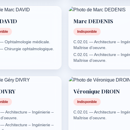
— Plomberie, sanitaire:
stes.
 — Assainissement autonome.
 DAVID
Marc DEDENIS
s d’épuration: voir E.03.05.)
— Distribution de gaz.
nible
Indisponible
— Plomberie, robinetterie,
 — Ophtalmologie médicale.
C.02.01 — Architecture – Ingén
s sanitaires.
Maîtrise d’oeuvre.
 — Chirurgie ophtalmologique.
 — Récupération des eaux de
C.02.01 — Architecture – Ingén
tockage et traitement. (pour la
Maîtrise d’oeuvre.
ublique voir C.15.)
 — Réseaux d’eau potable,
ées, eaux vannes, eaux
s.
 — Génie thermique:
DIVRY
Véronique DROIN
e toutes énergies, stations et
 de chauffage, capteurs
nible
Indisponible
 – eau chaude sanitaire (ECS)
fumisterie, ventilation, usine et
— Architecture – Ingénierie –
C.02.01 — Architecture – Ingén
d’incinération – Thermique
 d’oeuvre.
Maîtrise d’oeuvre.
lle.
— Architecture – Ingénierie –
 — Génie climatique: pompes