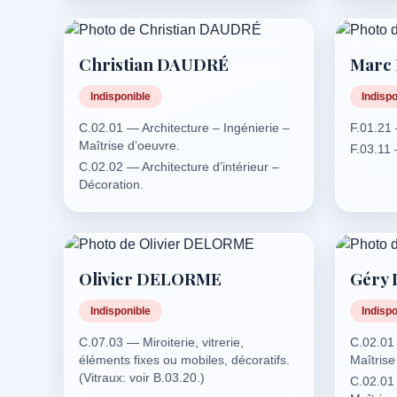
C.10.01 
générali
C.10.02
Christian DAUDRÉ
Marc
(Station
C.10.03 
Indisponible
Indispo
C.10.04 
C.02.01 — Architecture – Ingénierie –
F.01.21
appareil
Maîtrise d’oeuvre.
F.03.11
C.10.05
C.02.02 — Architecture d’intérieur –
pluie, s
Décoration.
partie p
C.02.01 — Architecture – Ingénierie –
C.10.06
Maîtrise d’oeuvre.
eaux us
pluviale
C.13.01
Olivier DELORME
Géry 
chauffag
réseaux
Indisponible
Indispo
solaires
– fours, 
C.07.03 — Miroiterie, vitrerie,
C.02.01 
process 
éléments fixes ou mobiles, décoratifs.
Maîtrise
industrie
(Vitraux: voir B.03.20.)
C.02.01 
C.13.02