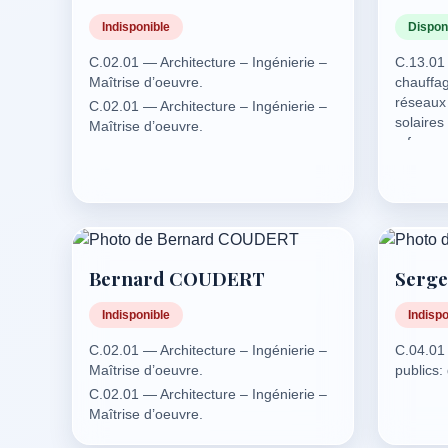
Indisponible
Dispon
C.02.01 — Architecture – Ingénierie –
C.13.01
Maîtrise d’oeuvre.
chauffag
réseaux
C.02.01 — Architecture – Ingénierie –
solaires
Maîtrise d’oeuvre.
– fours, 
process 
industrie
C.13.02
à chaleu
l’air, s
et récup
Bernard COUDERT
Serg
C.13.03 
producti
Indisponible
Indispo
transport
C.02.01 — Architecture – Ingénierie –
C.04.01 
C.13.04
Maîtrise d’oeuvre.
publics:
urbains 
C.02.01 — Architecture – Ingénierie –
C.13.05
Maîtrise d’oeuvre.
bâtiment
E.02.02 