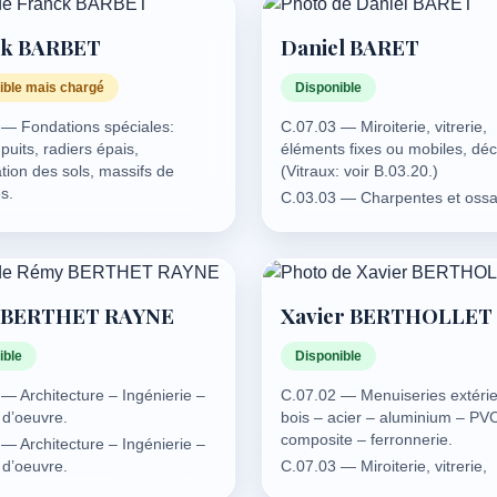
commerce et d’entreprises.
C.18.03 — Droits sociaux à
ck BARBET
Daniel BARET
prépondérance immobilière.
C.18.04 — Préjudices immobili
ible mais chargé
Disponible
 — Fondations spéciales:
C.07.03 — Miroiterie, vitrerie,
 puits, radiers épais,
éléments fixes ou mobiles, déco
tion des sols, massifs de
(Vitraux: voir B.03.20.)
s.
C.03.03 — Charpentes et ossa
 — Géotechnique générale,
bois – Constructions en bois.
ns, confortements,
C.07.01 — Menuiseries intérie
tion des terrains et talus.
agencements, meubles moder
 — Murs de soutènement. (lié
C.07.02 — Menuiseries extérie
 BERTHET RAYNE
Xavier BERTHOLLET
05.01.)
bois – acier – aluminium – PV
composite – ferronnerie.
ible
Disponible
C.07.03 — Miroiterie, vitrerie,
éléments fixes ou mobiles, déco
— Architecture – Ingénierie –
C.07.02 — Menuiseries extérie
(Vitraux: voir B.03.20.)
 d’oeuvre.
bois – acier – aluminium – PV
C.07.04 — Murs rideaux et
composite – ferronnerie.
— Architecture – Ingénierie –
enveloppes vitrées du bâtimen
 d’oeuvre.
C.07.03 — Miroiterie, vitrerie,
C.08.01 — Bardages, vêtures,
éléments fixes ou mobiles, déco