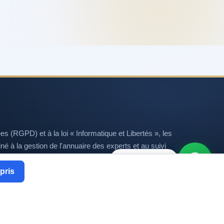
(RGPD) et à la loi « Informatique et Libertés », les
tiné à la gestion de l'annuaire des experts et au suivi
ectification et de suppression de vos données, que
Besoin d'aide ?
pris
aly.fr
.