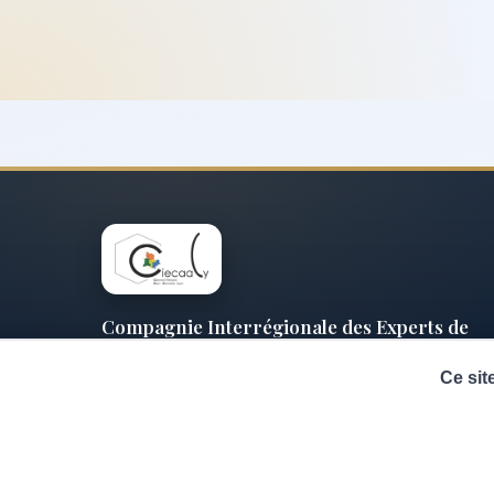
Compagnie Interrégionale des Experts de
Justice auprès la Cour Administrative d'Appe
de Lyon
Ce sit
contact@ciecaaly.fr